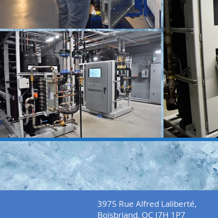
3975 Rue Alfred Laliberté,
Boisbriand, QC J7H 1P7